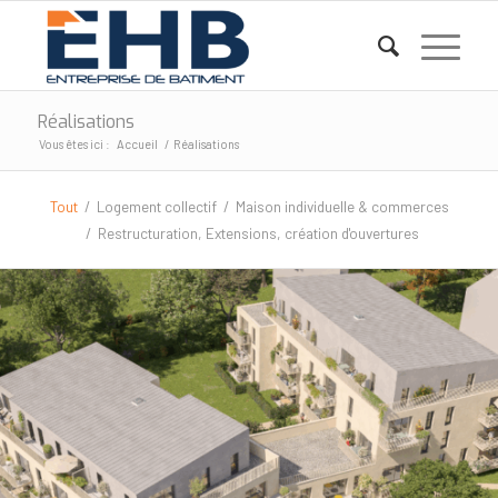
Réalisations
Vous êtes ici :
Accueil
/
Réalisations
Tout
/
Logement collectif
/
Maison individuelle & commerces
/
Restructuration, Extensions, création d'ouvertures